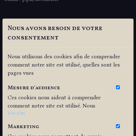
HÉBERGEUR et CONCEPTEUR DE SITE
Nous avons besoin de votre
consentement
Web Propulse
Développé et hébergé par
Clairement Web SAS
Nous utilisons des cookies afin de comprendre
SIRET 88500223800016
comment notre site est utilisé, quelles sont les
RCS Tours
pages vues
N° TVA intracommunautaire FR35885002238
Mesure d'audience
SAS au capital de 1500€
Ces cookies nous aident à comprendre
Siège social
comment notre site est utilisé. Nous
4 rue de Beaufoux
savons quelles pages sont les plus vues,
Voir plus
37360 SEMBLANCAY
d'où viennent nos visiteurs. Ils sont
Marketing
essentiels pour nous afin de vous offrir
Bureaux