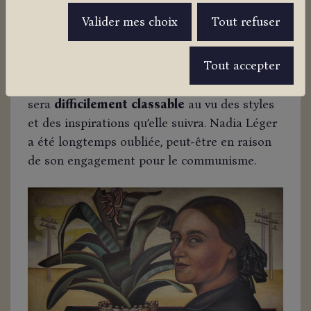
Biélorusse, à l’époque dans l’Empire Russe.
Valider mes choix
Tout refuser
Elle deviendra Nadia Léger alors qu’elle
épouse Fernand Léger, en 1952. Elle signe un
Tout accepter
bel
Autoportrait à la plante
, en 1956. Nadia
restera
dans l’ombre de Fernand Léger
et
sera
difficilement classable
au vu des styles
et des inspirations qu’elle suivra. Nadia Léger
a été longtemps oubliée, peut-être en raison
de son engagement pour le communisme.