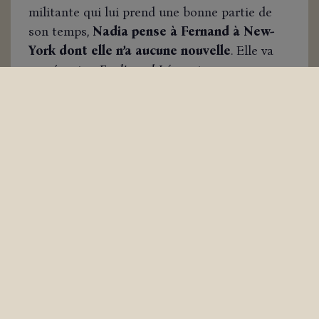
militante qui lui prend une bonne partie de
son temps,
Nadia pense à Fernand à New-
York dont elle n’a aucune nouvelle
. Elle va
représenter
Ferdinand Léger et son coq rouge
,
un artiste et son œuvre au même plan, comme
un souvenir. Le coq d’un rouge communiste
sera bientôt réalisé en céramique.