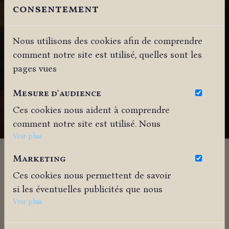
consentement
Nous utilisons des cookies afin de comprendre
comment notre site est utilisé, quelles sont les
pages vues
Mesure d'audience
Ces cookies nous aident à comprendre
comment notre site est utilisé. Nous
savons quelles pages sont les plus vues,
Voir plus
d'où viennent nos visiteurs. Ils sont
Marketing
essentiels pour nous afin de vous offrir
Ces cookies nous permettent de savoir
la meilleure expérience possible.
si les éventuelles publicités que nous
avons pu vous proposer ont été
Voir plus
L’artiste Nadjeda Khodossievitch naquit le
pertinentes.
23 octobre 1904 à Ossetlschl, ville