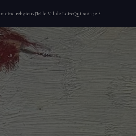
imoine religieux
J'M le Val de Loire
Qui suis-je ?