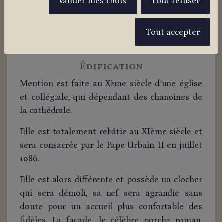
Valider mes choix
Tout refuser
Elle est longue de 57 mètres et large de 13. Si
l’on ne sait pas grand-chose de son histoire,
Tout accepter
l’on peut tout de même admirer son style et
notamment son porche roman.
Édification
Mention est faite au Xème siècle d’une église
et collégiale, qui dépendant des chanoines de
la cathédrale.
Elle est totalement rebâtie au XIème siècle et
sera consacrée par le Pape Urbain II en juillet
1086.
Elle est alors différente et possède un clocher
qui sera démoli, sa nef sera agrandie sans
doute pour un accueil plus confortable des
fidèles. La façade, le célèbre porche roman,