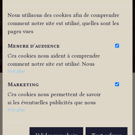
Nous utilisons des cookies afin de comprendre
comment notre site est utilisé, quelles sont les
pages vues
Mesure d'audience
Ces cookies nous aident à comprendre
comment notre site est utilisé. Nous
savons quelles pages sont les plus vues,
Voir plus
d'où viennent nos visiteurs. Ils sont
Marketing
essentiels pour nous afin de vous offrir
Ces cookies nous permettent de savoir
la meilleure expérience possible.
si les éventuelles publicités que nous
avons pu vous proposer ont été
Voir plus
Classée monument historique en 1840, l’église
pertinentes.
Notre-Dame la grande de Poitiers est le plus
fidèle témoignage du style roman à
Poitiers
.