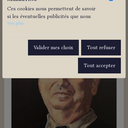
essentiels pour nous afin de vous offrir
Ces cookies nous permettent de savoir
la meilleure expérience possible.
si les éventuelles publicités que nous
avons pu vous proposer ont été
Voir plus
pertinentes.
Valider mes choix
Tout refuser
Tout accepter