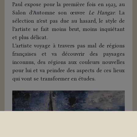
Paul expose pour la première fois en 1923, au
Salon d’Automne son œuvre
Le Hangar
. La
sélection n’est pas due au hasard, le style de
l’artiste se fait moins brut, moins inquiétant
et plus délicat.
L’artiste voyage à travers pas mal de régions
françaises et va découvrir des paysages
inconnus, des régions aux couleurs nouvelles
pour lui et va peindre des aspects de ces lieux
qui vont se transformer en études.