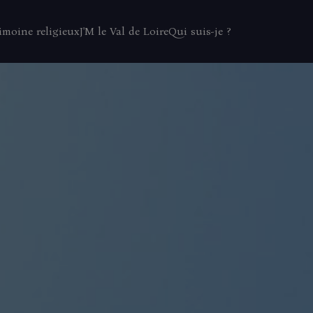
imoine religieux
J'M le Val de Loire
Qui suis-je ?